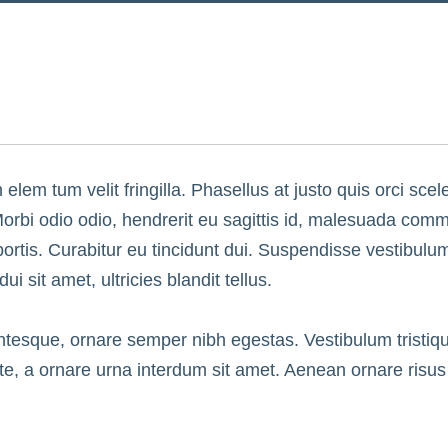
in elem tum velit fringilla. Phasellus at justo quis orci sc
orbi odio odio, hendrerit eu sagittis id, malesuada comm
lobortis. Curabitur eu tincidunt dui. Suspendisse vestibulum
i sit amet, ultricies blandit tellus.
lentesque, ornare semper nibh egestas. Vestibulum tristiq
 a ornare urna interdum sit amet. Aenean ornare risus n