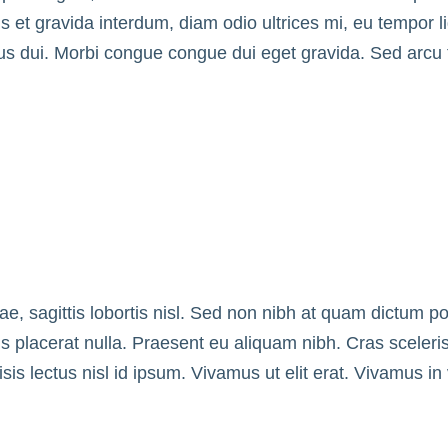
is et gravida interdum, diam odio ultrices mi, eu tempor lig
 dui. Morbi congue congue dui eget gravida. Sed arcu te
itae, sagittis lobortis nisl. Sed non nibh at quam dictum p
sis placerat nulla. Praesent eu aliquam nibh. Cras sceleris
lisis lectus nisl id ipsum. Vivamus ut elit erat. Vivamus i