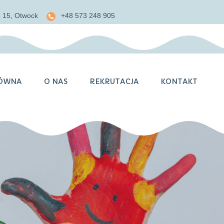
o 15, Otwock
+48 573 248 905
ÓWNA
O NAS
REKRUTACJA
KONTAKT